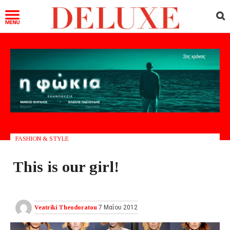
FASHION & STYLE
Τhis is our girl!
Veatriki Theodoratou
7 Μαΐου 2012