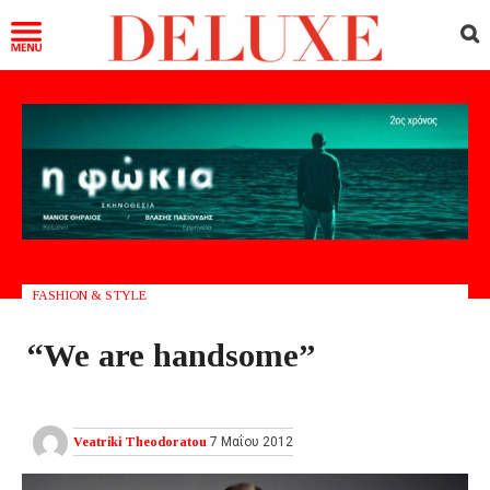
FASHION & STYLE
“We are handsome”
Veatriki Theodoratou
7 Μαΐου 2012