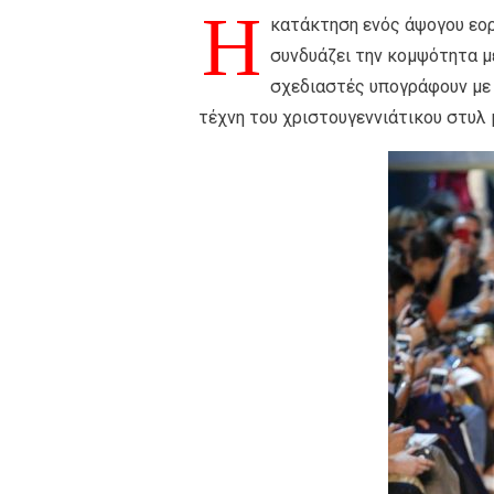
H
κατάκτηση ενός άψογου εορτ
συνδυάζει την κομψότητα μ
σχεδιαστές υπογράφουν με 
τέχνη του χριστουγεννιάτικου στυλ