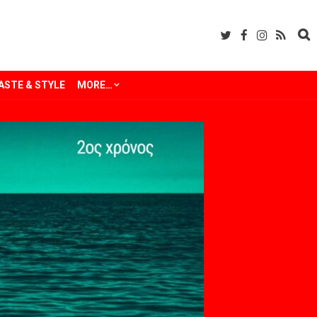
ASTE & STYLE
MORE…