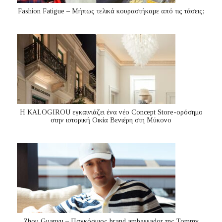
Fashion Fatigue – Μήπως τελικά κουραστήκαμε από τις τάσεις;
Η KALOGIROU εγκαινιάζει ένα νέο Concept Store-ορόσημο
στην ιστορική Οικία Βενιέρη στη Μύκονο
Zhou Guanyu – Παγκόσμιος brand ambassador της Tommy