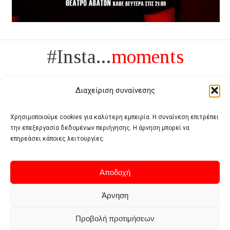
#Insta...
moments
Διαχείριση συναίνεσης
Χρησιμοποιούμε cookies για καλύτερη εμπειρία. Η συναίνεση επιτρέπει
την επεξεργασία δεδομένων περιήγησης. Η άρνηση μπορεί να
Πολυτέλεια δεν είναι το αντίθετο της ανέχειας, είναι το αντίθετο της
επηρεάσει κάποιες λειτουργίες.
χυδαιότητας
- Coco Chanel -
Αποδοχή
Άρνηση
Προβολή προτιμήσεων
Home
Terms of use
Privacy policy
Cookie policy
Contact