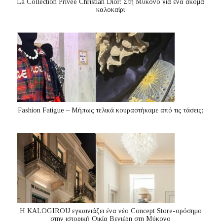
La Collection Privée Christian Dior: Στη Μύκονο για ένα ακόμα
καλοκαίρι
Fashion Fatigue – Μήπως τελικά κουραστήκαμε από τις τάσεις;
Η KALOGIROU εγκαινιάζει ένα νέο Concept Store-ορόσημο
στην ιστορική Οικία Βενιέρη στη Μύκονο