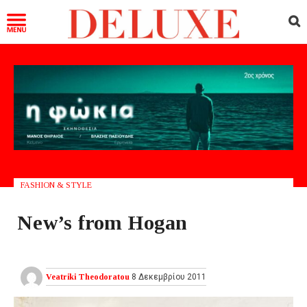
FASHION & STYLE
New’s from Hogan
Veatriki Theodoratou
8 Δεκεμβρίου 2011