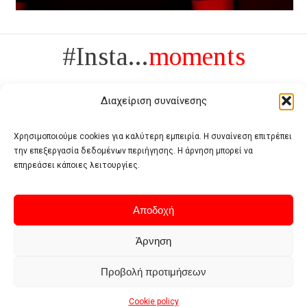
#Insta...
moments
Διαχείριση συναίνεσης
Χρησιμοποιούμε cookies για καλύτερη εμπειρία. Η συναίνεση επιτρέπει
την επεξεργασία δεδομένων περιήγησης. Η άρνηση μπορεί να
Πολυτέλεια δεν είναι το αντίθετο της ανέχειας, είναι το αντίθετο της
επηρεάσει κάποιες λειτουργίες.
χυδαιότητας
- Coco Chanel -
Αποδοχή
Άρνηση
Προβολή προτιμήσεων
Home
Terms of use
Privacy policy
Cookie policy
Contact
Cookie policy
© 2026 - Deluxe. All Rights Reserved.