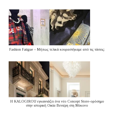
Fashion Fatigue – Μήπως τελικά κουραστήκαμε από τις τάσεις;
Η KALOGIROU εγκαινιάζει ένα νέο Concept Store-ορόσημο
στην ιστορική Οικία Βενιέρη στη Μύκονο