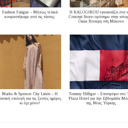
Fashion Fatigue – Μήπως τελικά
Η KALOGIROU εγκαινιάζει ένα 
κουραστήκαμε από τις τάσεις;
Concept Store-ορόσημο στην ιστορ
Οικία Βενιέρη στη Μύκονο
Marks & Spencer City Linen – Η
Tommy Hilfiger – Επιστρέφει στο 
δανική επιλογή για τις ζεστές ημέρες
Plaza Hotel για την Εβδομάδα Μό
κι όχι μόνο!
της Νέας Υόρκης