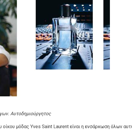
ργων. Αυτοδημιούργητος
υ οίκου μόδας Yves Saint Laurent είναι η ενσάρκωση όλων αυ