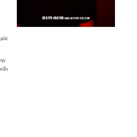
 μία
την
νίδι