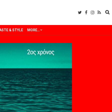
ASTE & STYLE
MORE…