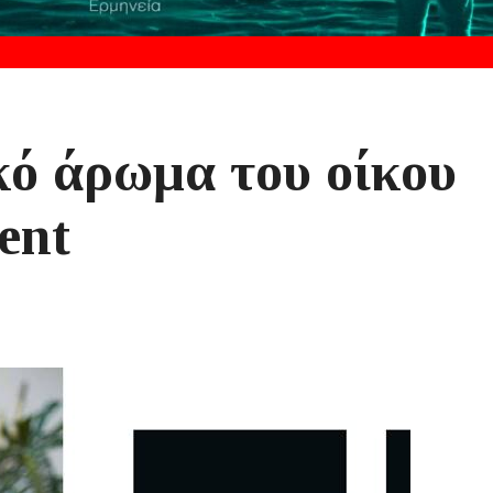
κό άρωμα του οίκου
ent