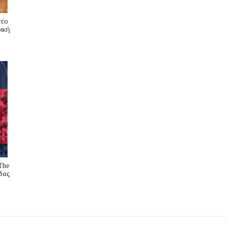
νέο
ική
The
δας