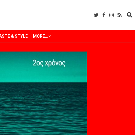
ASTE & STYLE
MORE…