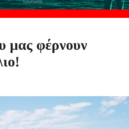
υ μας φέρνουν
λιο!