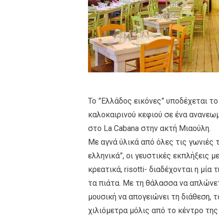
To ”Eλλάδος εικόνες” υποδέχεται το
καλοκαιρινού κεφιού σε ένα ανανεω
στο La Cabana στην ακτή Μιαούλη.
Με αγνά ύλικά από όλες τις γωνιές 
ελληνικά”, οι γευστικές εκπλήξεις 
κρεατικά, risotti- διαδέχονται η μία
τα πιάτα. Με τη θάλασσα να απλώνε
μουσική να απογειώνει τη διάθεση, 
χιλιόμετρα μόλις από το κέντρο της