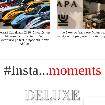
errari Cavalcade 2026: Διασχίζει την
Το διάσημο Yapa του Μιλάνου,
Αδριατική και την Ανατολική
άνοιξε τις πόρτες του στην Αντίπα
Μεσόγειo με τελικό προορισμό την
Αθήνα
#Insta...
moments