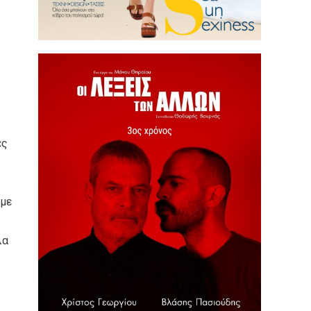
ες
ύμε
λα