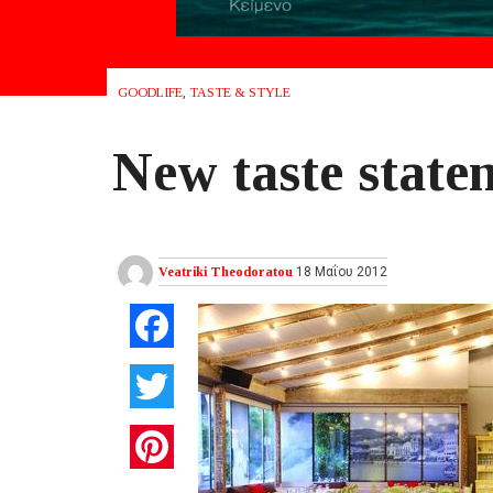
GOODLIFE
,
TASTE & STYLE
New taste state
Veatriki Theodoratou
18 Μαΐου 2012
Facebook
Twitter
Pinterest