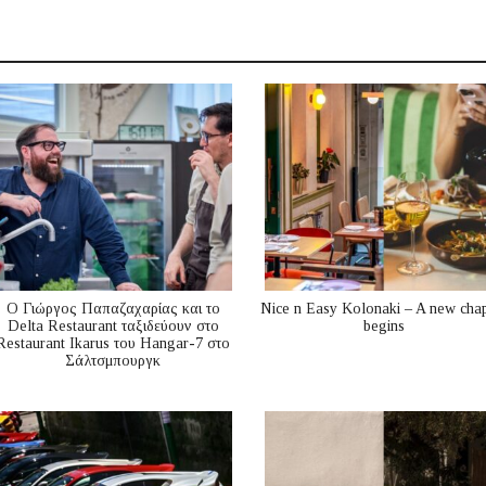
Ο Γιώργος Παπαζαχαρίας και το
Nice n Easy Kolonaki – A new cha
Delta Restaurant ταξιδεύουν στο
begins
Restaurant Ikarus του Hangar-7 στο
Σάλτσμπουργκ