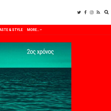
ASTE & STYLE
MORE…