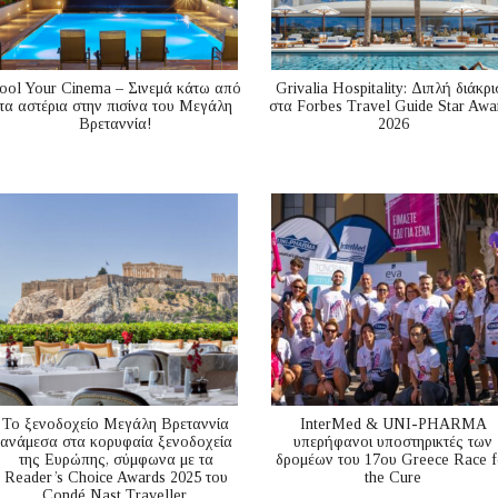
ool Your Cinema – Σινεμά κάτω από
Grivalia Hospitality: Διπλή διάκρι
τα αστέρια στην πισίνα του Μεγάλη
στα Forbes Travel Guide Star Awa
Βρεταννία!
2026
Το ξενοδοχείο Μεγάλη Βρεταννία
InterMed & UNI-PHARMA
ανάμεσα στα κορυφαία ξενοδοχεία
υπερήφανοι υποστηρικτές των
της Ευρώπης, σύμφωνα με τα
δρομέων του 17ου Greece Race f
Reader’s Choice Awards 2025 του
the Cure
Condé Nast Traveller.