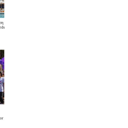
ση
rds
or