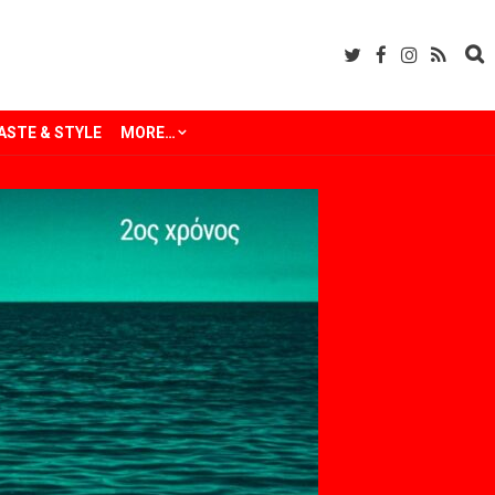
ASTE & STYLE
MORE…