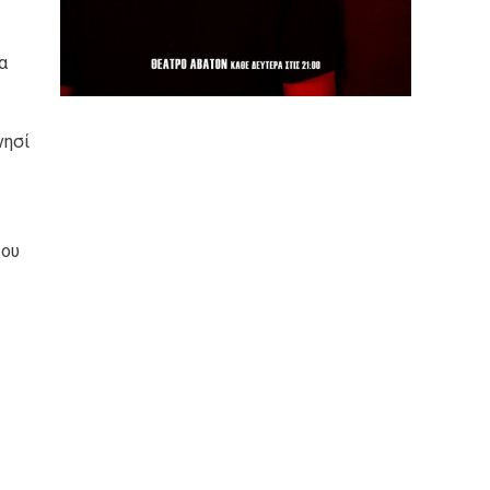
α
νησί
του