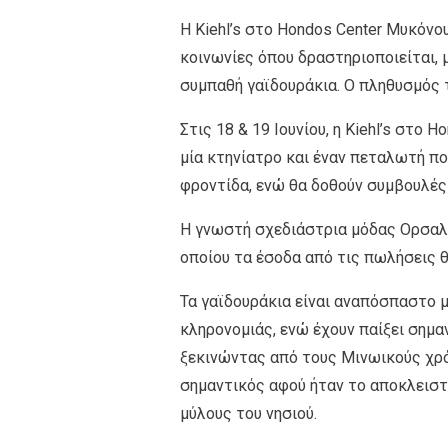
H Kiehl’s στο Hondos Center Μυκόνο
κοινωνίες όπου δραστηριοποιείται, 
συμπαθή γαϊδουράκια. O πληθυσμός 
Στις 18 & 19 Ιουνίου, η Kiehl’s στο
μία κτηνίατρο και έναν πεταλωτή πο
φροντίδα, ενώ θα δοθούν συμβουλές γ
H γνωστή σχεδιάστρια μόδας Ορσαλί
οποίου τα έσοδα από τις πωλήσεις θ
Τα γαϊδουράκια είναι αναπόσπαστο μ
κληρονομιάς, ενώ έχουν παίξει σημα
ξεκινώντας από τους Μινωικούς χρόν
σημαντικός αφού ήταν το αποκλειστ
μύλους του νησιού.