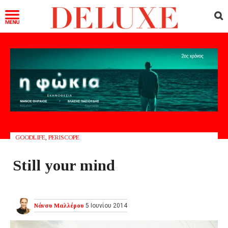
GOODLIFE
,
PERISCOPE
Still your mind
Νάνσυ Μαλλέρου
5 Ιουνίου 2014