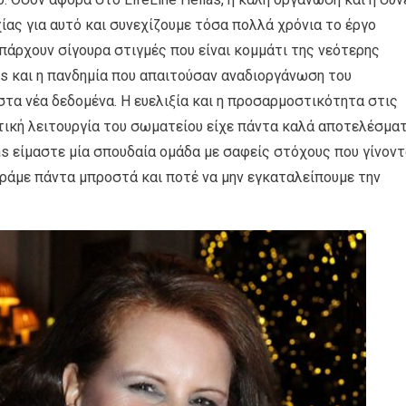
υχίας για αυτό και συνεχίζουµε τόσα πολλά χρόνια το έργο
πάρχουν σίγουρα στιγµές που είναι κοµµάτι της νεότερης
ols και η πανδηµία που απαιτούσαν αναδιοργάνωση του
τα νέα δεδοµένα. Η ευελιξία και η προσαρµοστικότητα στις
ική λειτουργία του σωµατείου είχε πάντα καλά αποτελέσµατ
llas είµαστε µία σπουδαία οµάδα µε σαφείς στόχους που γίνοντ
ωράµε πάντα µπροστά και ποτέ να µην εγκαταλείπουµε την