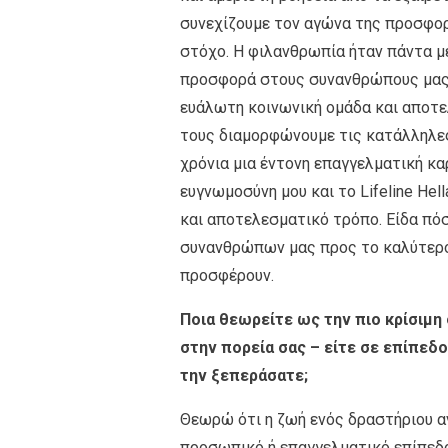
συνεχίζουµε τον αγώνα της προσφορά
στόχο. Η φιλανθρωπία ήταν πάντα µέ
προσφορά στους συνανθρώπους µας εί
ευάλωτη κοινωνική οµάδα και αποτελ
τους διαµορφώνουµε τις κατάλληλες 
χρόνια µια έντονη επαγγελµατική κα
ευγνωµοσύνη µου και το Lifeline He
και αποτελεσµατικό τρόπο. Είδα πό
συνανθρώπων µας προς το καλύτερο
προσφέρουν.
Ποια θεωρείτε ως την πιο κρίσιµη
στην πορεία σας – είτε σε επίπεδ
την ξεπεράσατε;
Θεωρώ ότι η ζωή ενός δραστήριου α
προσωπικό ή επαγγελµατικό επίπεδο.