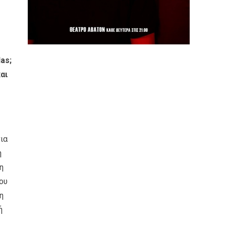
as;
αι
ια
η
η
ου
η
ή