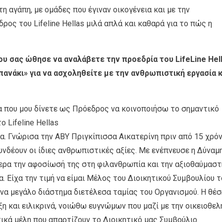
η αγάπη, με ομάδες που έγιναν οικογένεια και με την
ρος του Lifeline Hellas μιλά απλά και καθαρά για το πώς η
υ σας ώθησε να αναλάβετε την προεδρία του LifeLine Hell
ανάκι» για να ασχοληθείτε µε την ανθρωπιστική εργασία κ
ία που µου δίνετε ως Πρόεδρος να κοινοποιήσω το σηµαντικό
 Lifeline Hellas
α. Γνώρισα την ΑΒΥ Πριγκίπισσα Αικατερίνη πριν από 15 χρόν
υνδέουν οι ίδιες ανθρωπιστικές αξίες. Με ενέπνευσε η ∆ύναµ
τερα την αφοσίωσή της στη φιλανθρωπία και την αξιοθαύµαστ
. Είχα την τιµή να είµαι Μέλος του ∆ιοικητικού Συµβουλίου τ
ια ένα µεγάλο διάστηµα διετέλεσα ταµίας του Οργανισµού. Η θέσ
ξη και ειλικρινά, νοιώθω ευγνώµων που µαζί µε την οικειοθελ
τικά µέλη που απαρτίζουν το ∆ιοικητικό µας Συµβούλιο