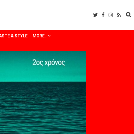
ASTE & STYLE
MORE…