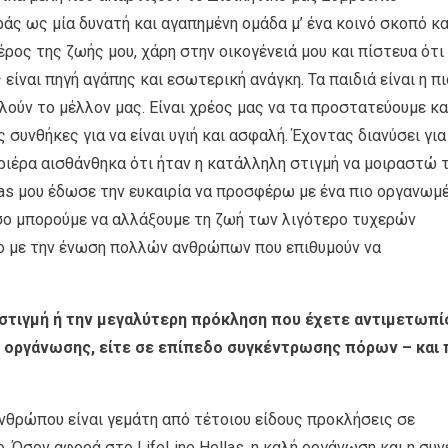
ς ως µία δυνατή και αγαπηµένη οµάδα µ’ ένα κοινό σκοπό κα
ρος της ζωής µου, χάρη στην οικογένειά µου και πίστευα ότι
ναι πηγή αγάπης και εσωτερική ανάγκη. Τα παιδιά είναι η πι
ούν το µέλλον µας. Είναι χρέος µας να τα προστατεύουµε κα
συνθήκες για να είναι υγιή και ασφαλή. Έχοντας διανύσει για
ριέρα αισθάνθηκα ότι ήταν η κατάλληλη στιγµή να µοιραστώ 
llas µου έδωσε την ευκαιρία να προσφέρω µε ένα πιο οργανωµ
σο µπορούµε να αλλάξουµε τη ζωή των λιγότερο τυχερών
 µε την ένωση πολλών ανθρώπων που επιθυµούν να
 στιγµή ή την µεγαλύτερη πρόκληση που έχετε αντιµετωπί
ο οργάνωσης, είτε σε επίπεδο συγκέντρωσης πόρων – και
νθρώπου είναι γεµάτη από τέτοιου είδους προκλήσεις σε
 Όσον αφορά στο LifeLine Hellas, η καλή οργάνωση και η συν