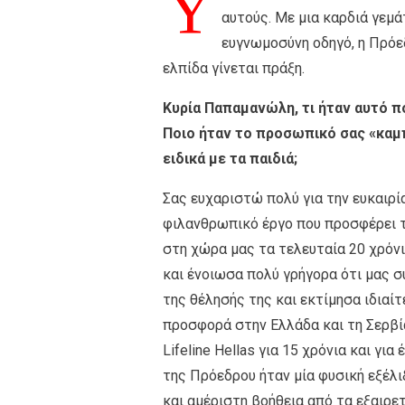
Υ
αυτούς. Με μια καρδιά γεμάτ
ευγνωμοσύνη οδηγό, η Πρόεδ
ελπίδα γίνεται πράξη.
Κυρία Παπαµανώλη, τι ήταν αυτό πο
Ποιο ήταν το προσωπικό σας «καµπ
ειδικά µε τα παιδιά;
Σας ευχαριστώ πολύ για την ευκαιρ
φιλανθρωπικό έργο που προσφέρει το
στη χώρα µας τα τελευταία 20 χρόνι
και ένοιωσα πολύ γρήγορα ότι µας σ
της θέλησής της και εκτίµησα ιδιαί
προσφορά στην Ελλάδα και τη Σερβία
Lifeline Hellas για 15 χρόνια και γ
της Πρόεδρου ήταν µία φυσική εξέλι
και αµέριστη βοήθεια από τα εξαιρε