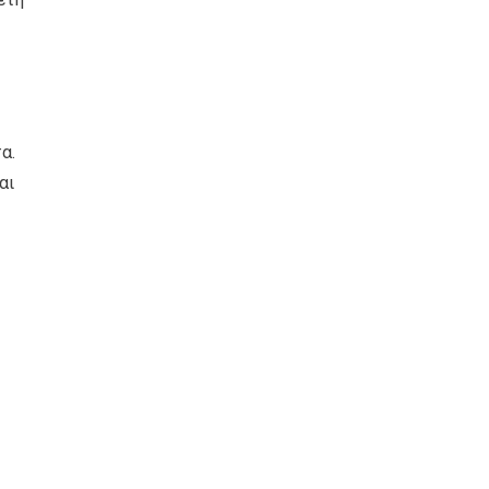
α.
αι