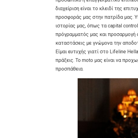
διαχείριση είναι το κλειδί της επιτ
προσφοράς µας στην πατρίδα µας. Υ
ιστορίας µας, όπως τα capital contr
πρόγραµµατός µας και προσαρµογή σ
καταστάσεις µε γνώµονα την αποδοτ
Είµαι ευτυχής γιατί στο Lifeline He
πράξεις. Το moto µας είναι να προχ
προσπάθεια.