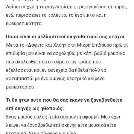
Λείπει συχνά η τεχνογνωσία, η στρατηγική και οι πόροι,
ενώ περισσεύει το ταλέντο, το ένστικτο και η
εφευρετικότητα.
Ποιοι είναι οι μελλοντικοί σκηνοθετικοί σας στόχοι;
Μετά το «Δάφνις και Χλόη» στη Μικρή Επίδαυρο πρώτη
επιθυμία μου είναι να ασχοληθώ με κάτι βαθιά μουσικό
που ακολουθεί παρτιτούρα στον τρόπο που
εξελίσσεται και εν συνεχεία θα ήθελα πολύ να
καταπιαστώ με ένα αμιγώς θεατρικό κείμενο
ρεπερτορίου.
Τι θα ήταν αυτό που θα σας έκανε να ξαναβρεθείτε
επί σκηνής ως ηθοποιός;
Ένας μικρός ρόλος ή μία ασήμαντη αφορμή. Μου έχει
λείψει να ξαναβρεθώ επί σκηνής είτε μουσικά είτε
θεατρικά. Αλλά σίγουρα για λίγο.