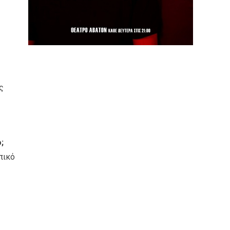
ς
;
πικό