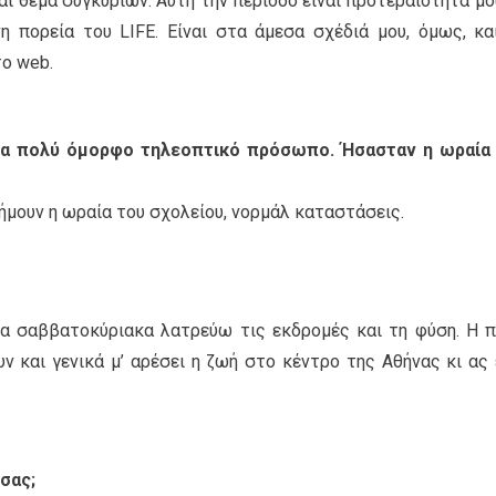
ι θέμα συγκυριών. Αυτή την περίοδο είναι προτεραιότητά μο
η πορεία του LIFE. Είναι στα άμεσα σχέδιά μου, όμως, κα
το web.
να πολύ όμορφο τηλεοπτικό πρόσωπο. Ήσασταν η ωραία
 ήμουν η ωραία του σχολείου, νορμάλ καταστάσεις.
α σαββατοκύριακα λατρεύω τις εκδρομές και τη φύση. Η π
ν και γενικά μ’ αρέσει η ζωή στο κέντρο της Αθήνας κι ας 
σας;