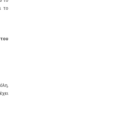
υ το
ι το
 του
όλη,
έχει