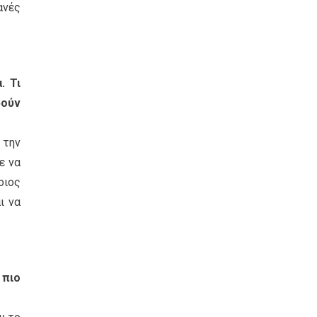
ανές
. Τι
ρούν
 την
ε να
οιος
ι να
 πιο