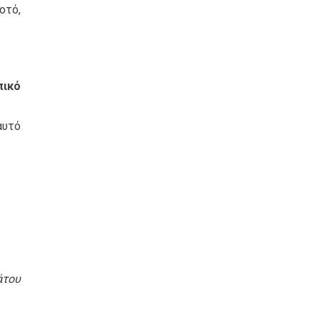
οτό,
πικό
αυτό
άτου