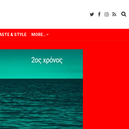
ASTE & STYLE
MORE…