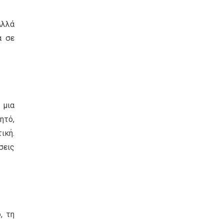
Αλλά
α σε
 μια
ητό,
ική.
σεις
, τη