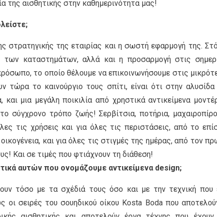
αξία της αισθητικής στην καθημερινότητα μας!
λείστε;
της στρατηγικής της εταιρίας και η σωστή εφαρμογή της. Στ
ς των καταστημάτων, αλλά και η προσαρμογή στις σημερ
πρόσωπο, το οποίο θέλουμε να επικοινωνήσουμε στις μικρότ
ν τώρα το καινούργιο τους σπίτι, είναι ότι στην αλυσίδα
 και μια μεγάλη ποικιλία από χρηστικά αντικείμενα μοντέ
το σύγχρονο τρόπο ζωής! Σερβίτσια, ποτήρια, μαχαιροπίρο
όλες τις χρήσεις και για όλες τις περιστάσεις, από το επί
 οικογένεια, και για όλες τις στιγμές της ημέρας, από τον πρ
υς! Και σε τιμές που φτιάχνουν τη διάθεση!
ιστικά αυτών που ονομάζουμε αντικείμενα design;
ζουν τόσο με τα σχέδιά τους όσο και με την τεχνική που 
ς οι σειρές του σουηδικού οίκου Kosta Boda που αποτελού
δικής αισθητικής και αποτελούν έργα τέχνης που έχουν