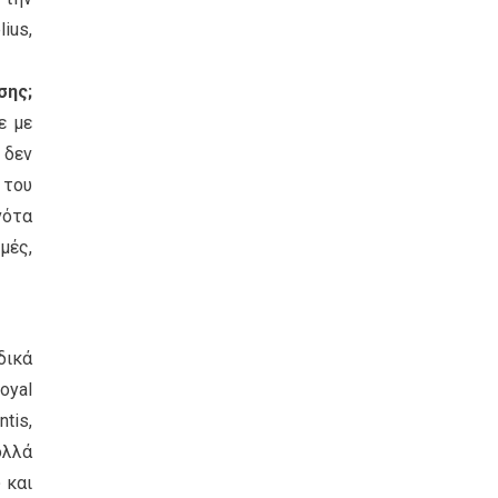
ius,
σης;
ε με
 δεν
 του
νότα
μές,
δικά
oyal
tis,
ολλά
 και