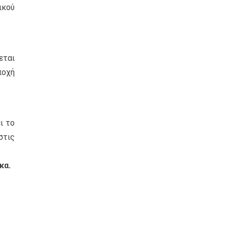
ικού
εται
ποχή
ι το
στις
κα.