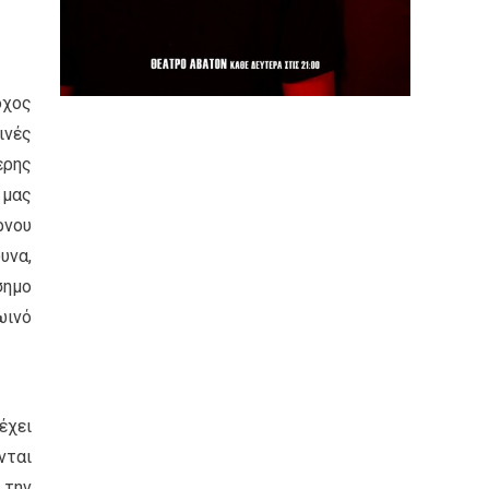
όχος
ινές
ερης
 μας
ρνου
υνα,
σημο
ωινό
έχει
νται
 την