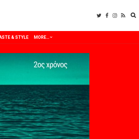
ASTE & STYLE
MORE…