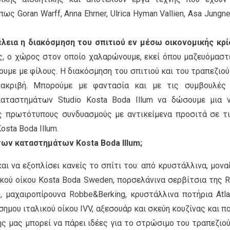
 Goran Warff, Anna Ehrner, Ulrica Hyman Vallien, Asa Jungnel
εια η διακόσμηση του σπιτιού εν μέσω οικονομικής κρί
ας, ο χώρος στον οποίο χαλαρώνουμε, εκεί όπου μαζευόμαστ
ζουμε με φίλους. Η διακόσμηση του σπιτιού και του τραπεζιού
ι ακριβή. Μπορούμε με φαντασία και με τις συμβουλές
καταστημάτων Studio Kosta Boda Illum να δώσουμε μια 
 πρωτότυπους συνδυασμούς με αντικείμενα προσιτά σε τι
osta Boda Illum.
των καταστημάτων Kosta Boda Illum;
και να εξοπλίσει κανείς το σπίτι του: από κρυστάλλινα, μονα
ικού οίκου Kosta Boda Sweden, πορσελάνινα σερβίτσια της R
, μαχαιροπίρουνα Robbe&Berking, κρυστάλλινα ποτήρια Atlan
σημου ιταλικού οίκου IVV, αξεσουάρ και σκεύη κουζίνας και π
ς μας μπορεί να πάρει ιδέες για το στρώσιμο του τραπεζιού