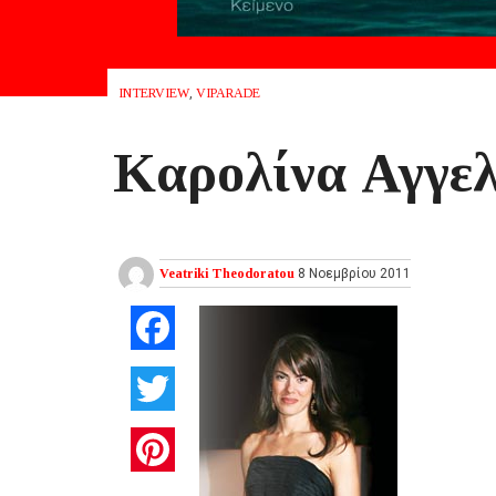
INTERVIEW
,
VIPARADE
Kαρολίνα Αγγελ
Veatriki Theodoratou
8 Νοεμβρίου 2011
Facebook
Twitter
Pinterest