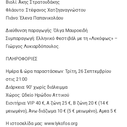
Βιολί: Άκης Στρατουδάκης
Φλάουτο: Στέφανος Χατζηαναγνώστου
Πιάνο: Έλενα Παπανικολάου
Διεύθυνση παραγωγής: Όλγα Μαυροειδή
Συμπαραγωγή: Ελληνικό Φεστιβάλ με τη «Λυκόφως» –
Γιώργος Λυκιαρδόπουλος.
ΠΛΗΡΟΦΟΡΙΕΣ
Ημέρα & ώρα παραστάσεων: Τρίτη, 26 Σεπτεμβρίου
στις 21:00
Διάρκεια: 90’ χωρίς διάλειμμα
Χώρος: Ωδείο Ηρώδου Αττικού
Εισιτήρια: VIP 40 €, Α ζώνη 25 €, Β ζώνη 20 € (14 €
μειωμένο), Άνω διάζωμα 10 € (5 € μειωμένο), Αμεα 5 €
Η ιστοσελίδα μας: www.lykofos.org