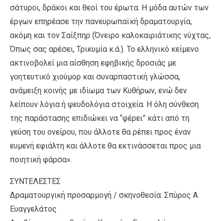
σάτυροι, δράκοι και θεοί του έρωτα. Η μόδα αυτών των
έργων επηρέασε την πανευρωπαϊκή δραματουργία,
ακόμη και τον Σαίξπηρ (Όνειρο καλοκαιριάτικης νύχτας,
Όπως σας αρέσει, Τρικυμία κ.ά.). Το ελληνικό κείμενο
ακτινοβολεί μια αίσθηση εφηβικής δροσιάς με
γοητευτικό χιούμορ και συναρπαστική γλώσσα,
ανάμειξη κοινής με ιδίωμα των Κυθήρων, ενώ δεν
λείπουν λόγια ή ψευδολόγια στοιχεία. Η όλη σύνθεση
της παράστασης επιδιώκει να “φέρει” κάτι από τη
γεύση του ονείρου, που άλλοτε θα ρέπει προς έναν
ευμενή εφιάλτη και άλλοτε θα εκτινάσσεται προς μια
ποιητική φάρσα».
ΣΥΝΤΕΛΕΣΤΕΣ
Δραματουργική προσαρμογή / σκηνοθεσία: Σπύρος Α.
Ευαγγελάτος