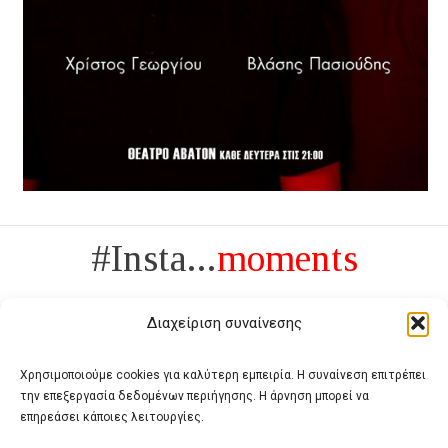
#Insta...
moments
Διαχείριση συναίνεσης
Χρησιμοποιούμε cookies για καλύτερη εμπειρία. Η συναίνεση επιτρέπει
την επεξεργασία δεδομένων περιήγησης. Η άρνηση μπορεί να
Πολυτέλεια δεν είναι το αντίθετο της ανέχειας, είναι το αντίθετο της
επηρεάσει κάποιες λειτουργίες.
χυδαιότητας