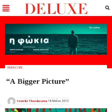
PERISCOPE
“Α Βigger Picture”
Veatriki Theodoratou
18 Μαΐου 2012