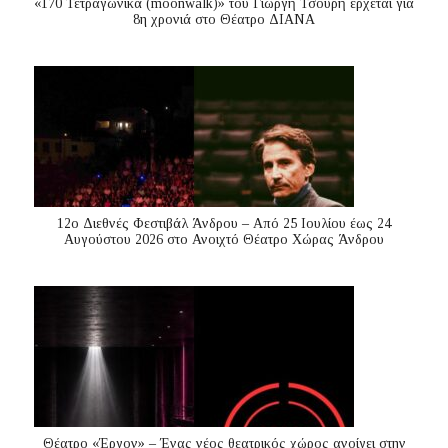
«170 Τετραγωνικά (moonwalk)» του Γιωργή Τσουρή έρχεται για
8η χρονιά στο Θέατρο ΔΙΑΝΑ
12ο Διεθνές Φεστιβάλ Άνδρου – Από 25 Ιουλίου έως 24
Αυγούστου 2026 στο Ανοιχτό Θέατρο Χώρας Άνδρου
Θέατρο «Έργον» – Ένας νέος θεατρικός χώρος ανοίγει στην