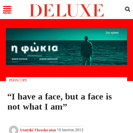
PERISCOPE
“Ι have a face, but a face is
not what I am”
Veatriki Theodoratou
15 Ιουνίου 2012