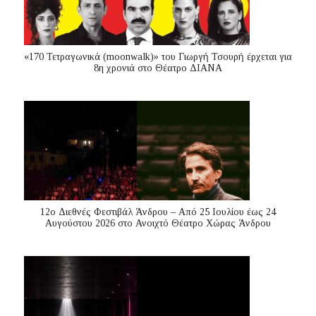
«170 Τετραγωνικά (moonwalk)» του Γιωργή Τσουρή έρχεται για
8η χρονιά στο Θέατρο ΔΙΑΝΑ
12ο Διεθνές Φεστιβάλ Άνδρου – Από 25 Ιουλίου έως 24
Αυγούστου 2026 στο Ανοιχτό Θέατρο Χώρας Άνδρου