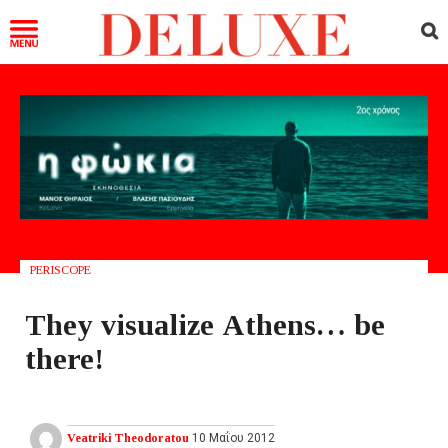
PERISCOPE
Τhey visualize Αthens… be
there!
Veatriki Theodoratou
10 Μαΐου 2012