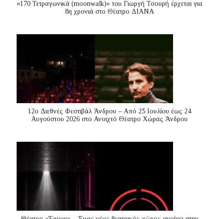
«170 Τετραγωνικά (moonwalk)» του Γιωργή Τσουρή έρχεται για
8η χρονιά στο Θέατρο ΔΙΑΝΑ
12ο Διεθνές Φεστιβάλ Άνδρου – Από 25 Ιουλίου έως 24
Αυγούστου 2026 στο Ανοιχτό Θέατρο Χώρας Άνδρου
Θέατρο «Έργον» – Ένας νέος θεατρικός χώρος ανοίγει στην