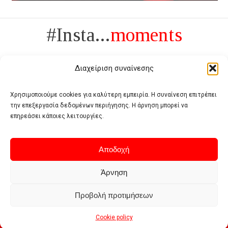
#Insta...
moments
Διαχείριση συναίνεσης
Χρησιμοποιούμε cookies για καλύτερη εμπειρία. Η συναίνεση επιτρέπει
την επεξεργασία δεδομένων περιήγησης. Η άρνηση μπορεί να
Πολυτέλεια δεν είναι το αντίθετο της ανέχειας, είναι το αντίθετο της
επηρεάσει κάποιες λειτουργίες.
χυδαιότητας
- Coco Chanel -
Αποδοχή
Άρνηση
Προβολή προτιμήσεων
Home
Terms of use
Privacy policy
Cookie policy
Contact
Cookie policy
© 2026 - Deluxe. All Rights Reserved.