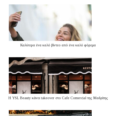
Καλύτερα ένα καλό βίντεο από ένα καλό φόρεμα
Η YSL Beauty κάνει takeover στο Cafe Comercial της Μαδρίτης