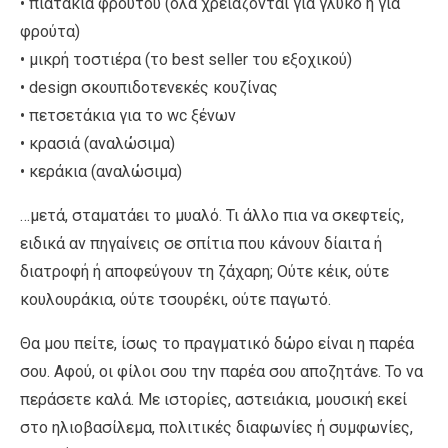
• πιατάκια φρούτου (όλα χρειάζονται για γλυκό ή για
φρούτα)
• μικρή τοστιέρα (το best seller του εξοχικού)
• design σκουπιδοτενεκές κουζίνας
• πετσετάκια για το wc ξένων
• κρασιά (αναλώσιμα)
• κεράκια (αναλώσιμα)
…μετά, σταματάει το μυαλό. Τι άλλο πια να σκεφτείς,
ειδικά αν πηγαίνεις σε σπίτια που κάνουν δίαιτα ή
διατροφή ή αποφεύγουν τη ζάχαρη; Ούτε κέικ, ούτε
κουλουράκια, ούτε τσουρέκι, ούτε παγωτό.
Θα μου πείτε, ίσως το πραγματικό δώρο είναι η παρέα
σου. Αφού, οι φίλοι σου την παρέα σου αποζητάνε. Το να
περάσετε καλά. Με ιστορίες, αστειάκια, μουσική εκεί
στο ηλιοβασίλεμα, πολιτικές διαφωνίες ή συμφωνίες,