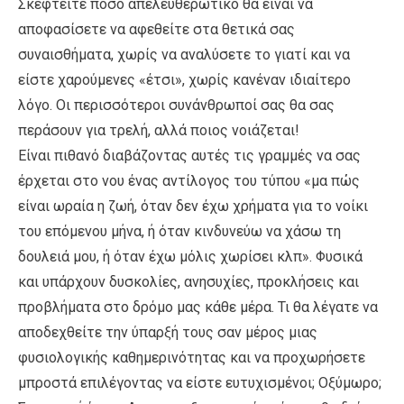
Σκεφτείτε πόσο απελευθερωτικό θα είναι να
αποφασίσετε να αφεθείτε στα θετικά σας
συναισθήματα, χωρίς να αναλύσετε το γιατί και να
είστε χαρούμενες «έτσι», χωρίς κανέναν ιδιαίτερο
λόγο. Οι περισσότεροι συνάνθρωποί σας θα σας
περάσουν για τρελή, αλλά ποιος νοιάζεται!
Είναι πιθανό διαβάζοντας αυτές τις γραμμές να σας
έρχεται στο νου ένας αντίλογος του τύπου «μα πώς
είναι ωραία η ζωή, όταν δεν έχω χρήματα για το νοίκι
του επόμενου μήνα, ή όταν κινδυνεύω να χάσω τη
δουλειά μου, ή όταν έχω μόλις χωρίσει κλπ». Φυσικά
και υπάρχουν δυσκολίες, ανησυχίες, προκλήσεις και
προβλήματα στο δρόμο μας κάθε μέρα. Τι θα λέγατε να
αποδεχθείτε την ύπαρξή τους σαν μέρος μιας
φυσιολογικής καθημερινότητας και να προχωρήσετε
μπροστά επιλέγοντας να είστε ευτυχισμένοι; Οξύμωρο;