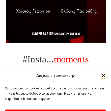
#Insta...
moments
Διαχείριση συναίνεσης
Χρησιμοποιούμε cookies για καλύτερη εμπειρία. Η συναίνεση επιτρέπει
την επεξεργασία δεδομένων περιήγησης. Η άρνηση μπορεί να
Πολυτέλεια δεν είναι το αντίθετο της ανέχειας, είναι το αντίθετο της
επηρεάσει κάποιες λειτουργίες.
χυδαιότητας
- Coco Chanel -