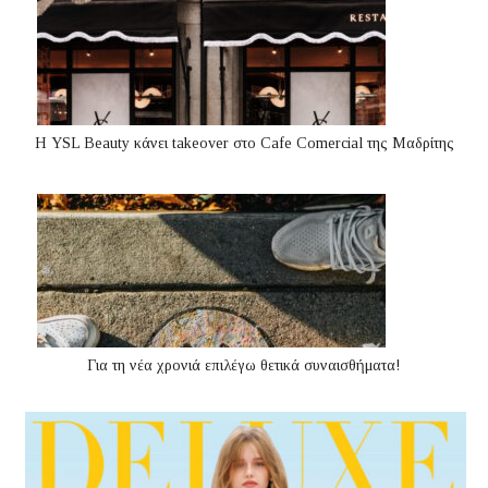
Η YSL Beauty κάνει takeover στο Cafe Comercial της Μαδρίτης
Για τη νέα χρονιά επιλέγω θετικά συναισθήματα!