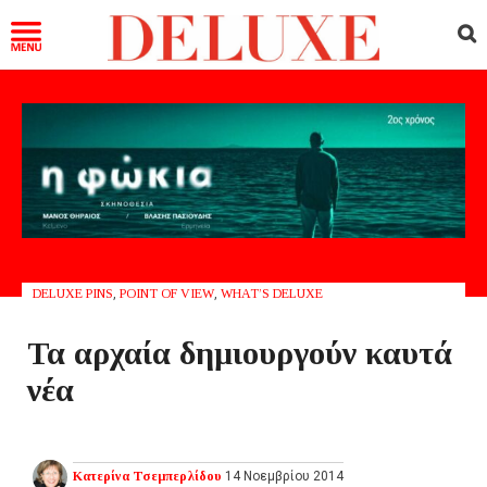
DELUXE PINS
,
POINT OF VIEW
,
WHAT’S DELUXE
Τα αρχαία δημιουργούν καυτά
νέα
Κατερίνα Τσεμπερλίδου
14 Νοεμβρίου 2014