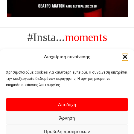
#Insta...
moments
Διαχείριση συναίνεσης
Χρησιμοποιούμε cookies για καλύτερη εμπειρία. Η συναίνεση επιτρέπει
την επεξεργασία δεδομένων περιήγησης. Η άρνηση μπορεί να
Πολυτέλεια δεν είναι το αντίθετο της ανέχειας, είναι το αντίθετο της
επηρεάσει κάποιες λειτουργίες.
χυδαιότητας
- Coco Chanel -
Αποδοχή
Άρνηση
Προβολή προτιμήσεων
Home
Terms of use
Privacy policy
Cookie policy
Contact