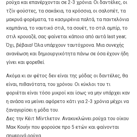
ρούχα και επανέρχονται σε 2-3 χρόνια. Οι δαντέλες, οι
τζίν φούστες, τα σακάκια, τα κρόσσια, οι σαλοπέτ, τα
μακρυά φορέματα, τα κασμιρένια παλτά, τα παντελόνια
καμπάνια, το ναυτικό στιλ, τα σουέτ, το στιλ αμπίρ, το
στιλ κρουαζέ, σας φαίνεται κάποιο από αυτά last year;
Όχι, βέβαια! Όλα υπάρχουν ταυτόχρονα. Μια συνεχής
ανανέωση και δημιουργικότητα πάνω σε όσα έχουν ήδη
γίνει και φορεθεί.
Ακόμα κι αν φέτος δεν είναι της μόδας οι δαντέλες, θα
είναι, πιθανότατα, του χρόνου. Οι κύκλοι του τι
φοριέται είναι τόσο μικροί και ίσως να μην υπάρχει καν
η ανάσα να μείνει αφόρετο κάτι για 2-3 χρόνια μέχρι να
ξαναγυρίσει η μόδα του.
Δες την Κέιτ Μίντλετον. Ανακυκλώνει ρούχα του οίκου
Μακ Κουήν που φορούσε προ 5 ετών και φαίνονται
σημερινά ρούχα.