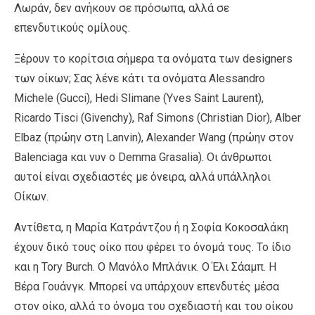
Λωράν, δεν ανήκουν σε πρόσωπα, αλλά σε
επενδυτικούς ομίλους.
Ξέρουν το κορίτσια σήμερα τα ονόματα των designers
των οίκων; Σας λένε κάτι τα ονόματα Alessandro
Michele (Gucci), Hedi Slimane (Yves Saint Laurent),
Ricardo Tisci (Givenchy), Raf Simons (Christian Dior), Alber
Elbaz (πρώην στη Lanvin), Alexander Wang (πρώην στον
Balenciaga και νυν ο Demma Grasalia). Οι άνθρωποι
αυτοί είναι σχεδιαστές με όνειρα, αλλά υπάλληλοι
Οίκων.
Αντίθετα, η Μαρία Κατράντζου ή η Σοφία Κοκοσαλάκη
έχουν δικό τους οίκο που φέρει το όνομά τους. Το ίδιο
και η Tory Burch. Ο Μανόλο Μπλάνικ. Ο Έλι Σάαμπ. Η
Βέρα Γουάνγκ. Μπορεί να υπάρχουν επενδυτές μέσα
στον οίκο, αλλά το όνομα του σχεδιαστή και του οίκου