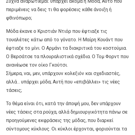
Συχνά αναρωτιέμαι: υπάρχει ακόμα η Μόδα; Αυτό που
περιμένεις να δεις τι θα φορέσεις κάθε άνοιξη ή
φθινόπωρο;
Μόδα έκανε ο Κριστιάν Ντιόρ που έφτιαξε τις
τουαλέτες κάτω από το γόνατο. Η Μαίρη Κουάντ που
έφτιαξε το μίνι. Ο Αρμάνι τα διακριτικά του κοστούμια.
Ο Βερσάτσε τα πλουραλιστικά σχέδια. Ο Τομ Φορντ που
ανανέωσε τον οίκο Γκούτσι.
Σήμερα, ναι, μεν, υπάρχουν κολεξιόν και σχεδιαστές,
αλλά… υπάρχει μόδα; Αυτή που «επιβάλλει» τις νέες
τάσεις;
Το θέμα είναι ότι, κατά την άποψή μου, δεν υπάρχουν
νέες τάσεις στα ρούχα, αλλά δημιουργικότητα πάνω σε
προηγούμενες εκφράσεις της μόδας, που διαρκεί
σύντομους κύκλους. Οι κύκλοι έρχονται, φοριούνται τα