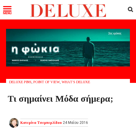
DELUXE PINS
,
POINT OF VIEW
,
WHAT’S DELUXE
Τι σημαίνει Μόδα σήμερα;
Κατερίνα Τσεμπερλίδου
24 Μαΐου 2016