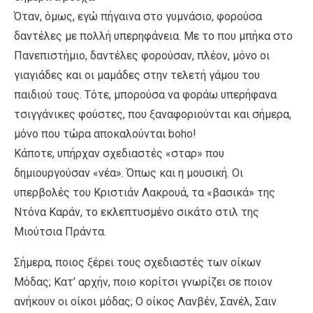
Όταν, όμως, εγώ πήγαινα στο γυμνάσιο, φορούσα
δαντέλες με πολλή υπερηφάνεια. Με το που μπήκα στο
Πανεπιστήμιο, δαντέλες φορούσαν, πλέον, μόνο οι
γιαγιάδες και οι μαμάδες στην τελετή γάμου του
παιδιού τους. Τότε, μπορούσα να φοράω υπερήφανα
τσιγγάνικες φούστες, που ξαναφοριούνται και σήμερα,
μόνο που τώρα αποκαλούνται boho!
Κάποτε, υπήρχαν σχεδιαστές «σταρ» που
δημιουργούσαν «νέα». Όπως και η μουσική. Οι
υπερβολές του Κριστιάν Λακρουά, τα «βασικά» της
Ντόνα Καράν, το εκλεπτυσμένο σικάτο στιλ της
Μιούτσια Πράντα.
Σήμερα, ποιος ξέρει τους σχεδιαστές των οίκων
Μόδας; Κατ’ αρχήν, ποιο κορίτσι γνωρίζει σε ποιον
ανήκουν οι οίκοι μόδας; Ο οίκος Λανβέν, Σανέλ, Σαιν