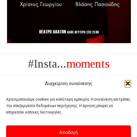
#Insta...
moments
Διαχείριση συναίνεσης
Χρησιμοποιούμε cookies για καλύτερη εμπειρία. Η συναίνεση επιτρέπει
την επεξεργασία δεδομένων περιήγησης. Η άρνηση μπορεί να
Πολυτέλεια δεν είναι το αντίθετο της ανέχειας, είναι το αντίθετο της
επηρεάσει κάποιες λειτουργίες.
χυδαιότητας
- Coco Chanel -
Αποδοχή