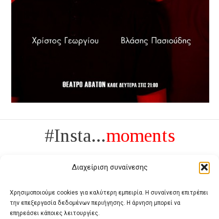
#Insta...
moments
Διαχείριση συναίνεσης
Χρησιμοποιούμε cookies για καλύτερη εμπειρία. Η συναίνεση επιτρέπει
την επεξεργασία δεδομένων περιήγησης. Η άρνηση μπορεί να
Πολυτέλεια δεν είναι το αντίθετο της ανέχειας, είναι το αντίθετο της
επηρεάσει κάποιες λειτουργίες.