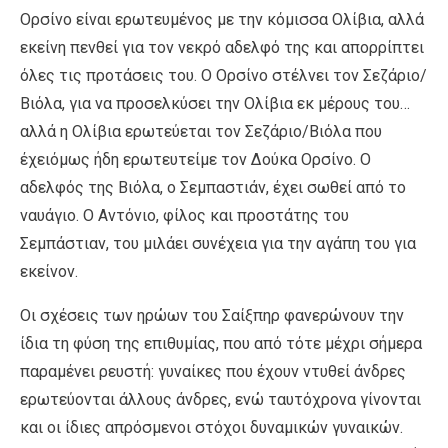
Ορσίνο είναι ερωτευμένος με την κόμισσα Ολίβια, αλλά
εκείνη πενθεί για τον νεκρό αδελφό της και απορρίπτει
όλες τις προτάσεις του. Ο Ορσίνο στέλνει τον Σεζάριο/
Βιόλα, για να προσελκύσει την Ολίβια εκ μέρους του…
αλλά η Ολίβια ερωτεύεται τον Σεζάριο/Βιόλα που
έχειόμως ήδη ερωτευτείμε τον Δούκα Ορσίνο. Ο
αδελφός της Βιόλα, ο Σεμπαστιάν, έχει σωθεί από το
ναυάγιο. Ο Αντόνιο, φίλος και προστάτης του
Σεμπάστιαν, του μιλάει συνέχεια για την αγάπη του για
εκείνον.
Οι σχέσεις των ηρώων του Σαίξπηρ φανερώνουν την
ίδια τη φύση της επιθυμίας, που από τότε μέχρι σήμερα
παραμένει ρευστή: γυναίκες που έχουν ντυθεί άνδρες
ερωτεύονται άλλους άνδρες, ενώ ταυτόχρονα γίνονται
και οι ίδιες απρόσμενοι στόχοι δυναμικών γυναικών.