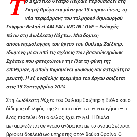
Τ
ο Δημοτικό Θέατρο Πειραιά παρουσιάζει στη
Σκηνή Ωμέγα και μόνο για 15 παραστάσεις, τη
νέα περφόρμανς του τολμηρού δημιουργού
Γιώργου Βαλαή «
I AM FALLING IN LOVE
– Εκδοχές
πάνω στη Δωδέκατη Νύχτα». Μια δομική
αποσυναρμολόγηση του έργου του Ουίλιαμ Σαίξπηρ,
ιδωμένη μέσα από τις σχέσεις των βασικών ηρώων.
Σχέσεις που φανερώνουν την ίδια τη φύση της
επιθυμίας, η οποία παραμένει αιωνίως και ασταμάτητα
ρευστή. Η εξ αναβολής πρεμιέρα του έργου ορίζεται
στις 18 Σεπτεμβρίου 2024.
Στη
Δωδέκατη Νύχτα
του Ουίλιαμ Σαίξπηρ η Βιόλα και ο
δίδυμος αδελφός της Σεμπαστιάν έχουν ναυαγήσει – ο
ένας πιστεύει ότι ο άλλος έχει πνιγεί. Η Βιόλα
μεταμφιέζεται σε νεαρό άνδρα και με το όνομα Σεζάριο,
βρίσκει δουλειά ως υπηρέτης στον δούκα Ορσίνο. Ο