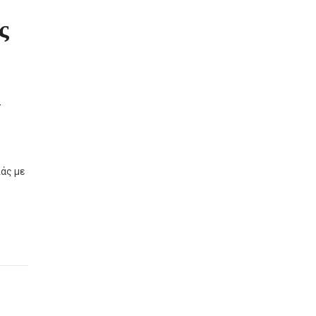
ς
V
άς με