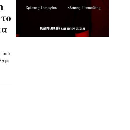
n
 το
τα
ι από
λα με