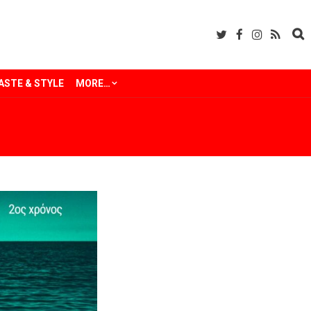
ASTE & STYLE
MORE…