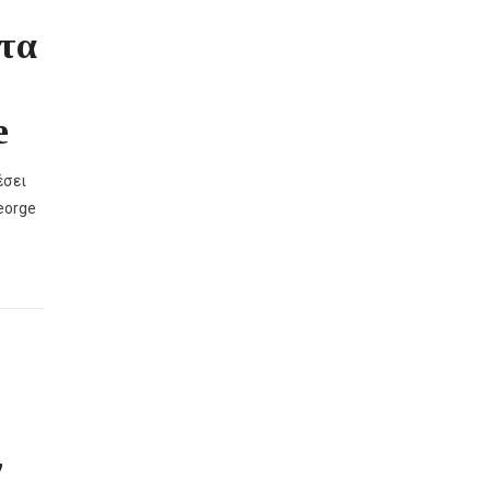
τα
e
έσει
eorge
ν