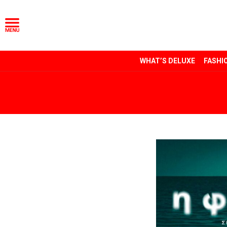
WHAT’S DELUXE
FASHI