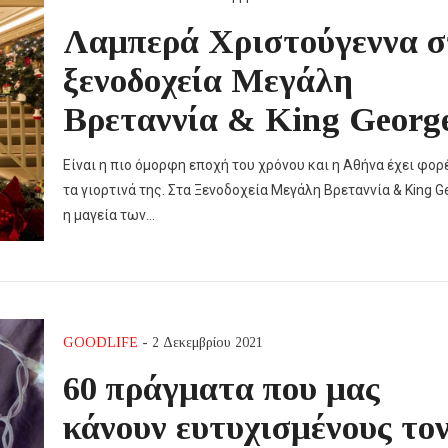
Λαμπερά Χριστούγεννα σ
ξενοδοχεία Μεγάλη
Βρεταννία & King Georg
Είναι η πιο όμορφη εποχή του χρόνου και η Αθήνα έχει φορ
τα γιορτινά της. Στα Ξενοδοχεία Μεγάλη Βρεταννία & King G
η μαγεία των…
GOODLIFE
- 2 Δεκεμβρίου 2021
60 πράγματα που μας
κάνουν ευτυχισμένους το