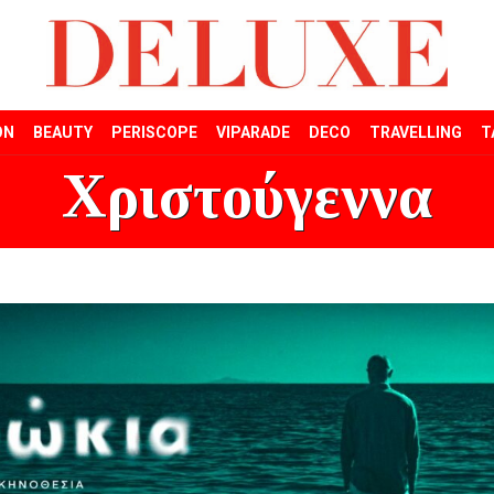
ON
BEAUTY
PERISCOPE
VIPARADE
DECO
TRAVELLING
T
Χριστούγεννα