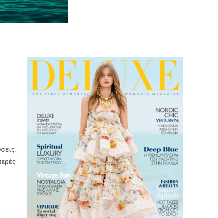
σεις.
περές