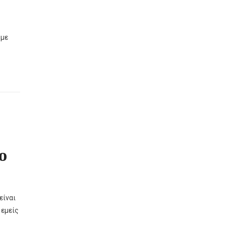
 με
ο
είναι
 εμείς