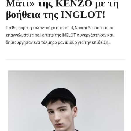
Μάτι» της KENZO με τη
βοήθεια της INGLOT!
Για 8η φορά, η ταλαντούχα nail artist, Naomi Yasuda και οι
επαγγελματίες nail artists της INGLOT συνεργάστηκαν και
δημιούργησαν ένα τολμηρό μανικιούρ για την επίδειξη…