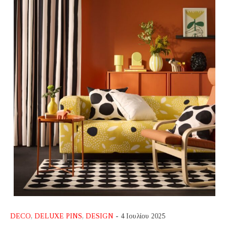
DECO
,
DELUXE PINS
,
DESIGN
- 4 Ιουλίου 2025