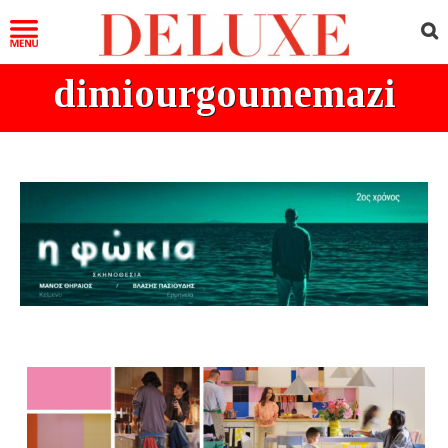
dimiourgoumemazi