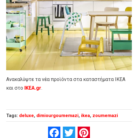
Ανακαλύψτε τα νέα προϊόντα στα καταστήματα IKEA
και στο
IKEA.gr
.
Tags:
deluxe
,
dimiourgoumemazi
,
ikea
,
zoumemazi
Facebook
Twitter
Pinterest