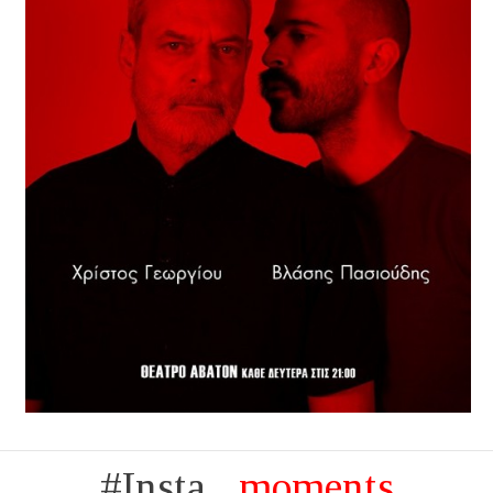
#Insta...
moments