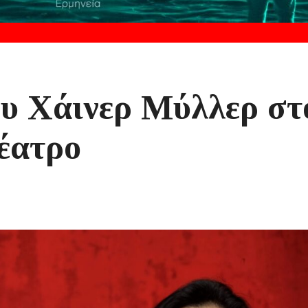
υ Χάινερ Μύλλερ στ
έατρο