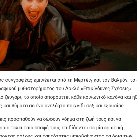
ς συγγραφέας εμπνέεται από τη Μερτέιγ και τον Βαλμόν, τα
αφικού μυθιστορήματος του Λακλό «Επικίνδυνες Σχέσεις»
κό ζευγάρι, το οποίο απορρίπτει κάθε κοινωνικό κανόνα και ηθ
 και θύματα σε ένα ανελέητο παιχνίδι σεξ και εξουσίας.
ξεις προσπαθούν να δώσουν νόημα στη ζωή τους και να
ραία τελευταία επαφή τους επιδίδονται σε μία ερωτική
οντας ρόλους και ταυτότητες υπερβαίνοντας τα όρια των