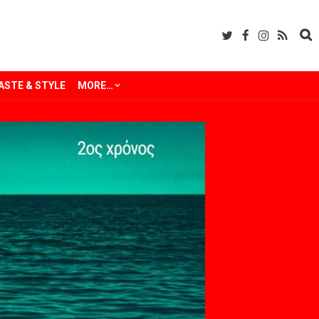
ASTE & STYLE
MORE…