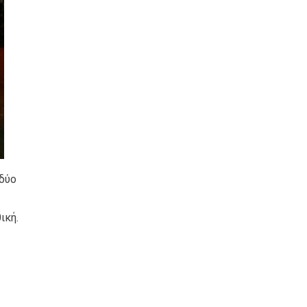
 δύο
ική.