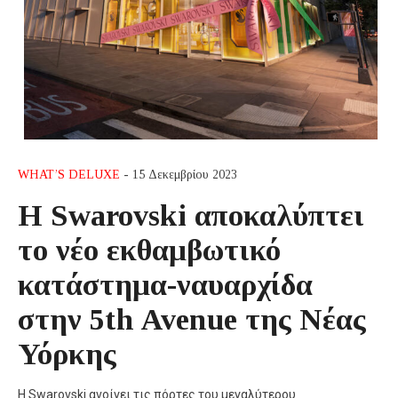
WHAT’S DELUXE
- 15 Δεκεμβρίου 2023
Η Swarovski αποκαλύπτει
το νέο εκθαμβωτικό
κατάστημα-ναυαρχίδα
στην 5th Avenue της Νέας
Υόρκης
Η Swarovski ανοίγει τις πόρτες του μεγαλύτερου