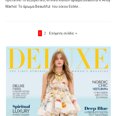
προτείνει το εξαιρετικό, limited-edition άρωμα Beautiful X Andy
Warhol. Το άρωμα Beautiful του οίκου Estée…
1
2
Επόμενη σελίδα: »