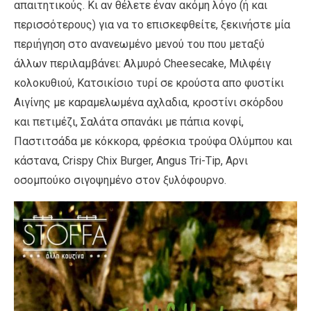
απαιτητικούς. Κι αν θέλετε έναν ακόμη λόγο (ή και
περισσότερους) για να το επισκεφθείτε, ξεκινήστε μία
περιήγηση στο ανανεωμένο μενού του που μεταξύ
άλλων περιλαμβάνει: Αλμυρό Cheesecake, Μιλφέιγ
κολοκυθιού, Κατσικίσιο τυρί σε κρούστα απο φυστίκι
Αιγίνης με καραμελωμένα αχλαδια, κροστίνι σκόρδου
και πετιμέζι, Σαλάτα σπανάκι με πάπια κονφί,
Παστιτσάδα με κόκκορα, φρέσκια τρούφα Ολύμπου και
κάστανα, Crispy Chix Burger, Angus Tri-Tip, Αρνι
οσομπούκο σιγοψημένο στον ξυλόφουρνο.