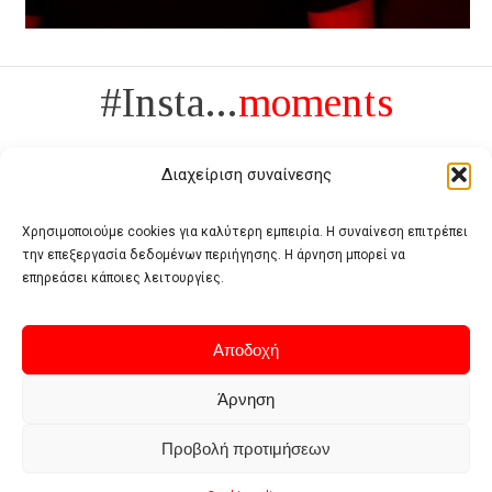
#Insta...
moments
Διαχείριση συναίνεσης
Χρησιμοποιούμε cookies για καλύτερη εμπειρία. Η συναίνεση επιτρέπει
την επεξεργασία δεδομένων περιήγησης. Η άρνηση μπορεί να
Πολυτέλεια δεν είναι το αντίθετο της ανέχειας, είναι το αντίθετο της
επηρεάσει κάποιες λειτουργίες.
χυδαιότητας
- Coco Chanel -
Αποδοχή
Άρνηση
Προβολή προτιμήσεων
Home
Terms of use
Privacy policy
Cookie policy
Contact