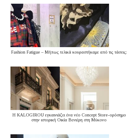
Fashion Fatigue – Μήπως τελικά κουραστήκαμε από τις τάσεις;
Η KALOGIROU εγκαινιάζει ένα νέο Concept Store-ορόσημο
στην ιστορική Οικία Βενιέρη στη Μύκονο