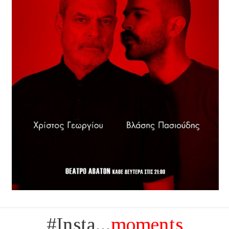
#Insta...
moments