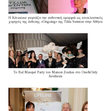
Η Kérastase γιορτάζει την αυθεντική ομορφιά ως αποκλειστικός
χορηγός της έκθεσης «Ongoing» της Tilda Swinton στην Αθήνα
Το Bal Masqué Party του Maison Zoulias στο One&Only
Aesthesis