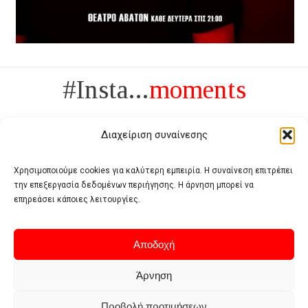
#Insta...
moments
Διαχείριση συναίνεσης
Χρησιμοποιούμε cookies για καλύτερη εμπειρία. Η συναίνεση επιτρέπει
την επεξεργασία δεδομένων περιήγησης. Η άρνηση μπορεί να
Πολυτέλεια δεν είναι το αντίθετο της ανέχειας, είναι το αντίθετο της
επηρεάσει κάποιες λειτουργίες.
χυδαιότητας
- Coco Chanel -
Αποδοχή
Άρνηση
Προβολή προτιμήσεων