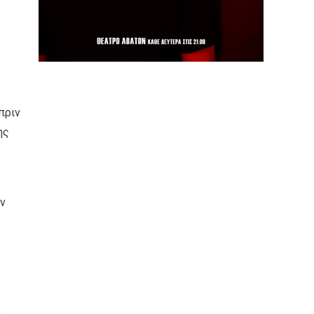
πριν
ης
ον
ο