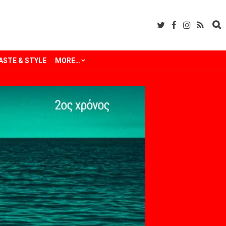
ASTE & STYLE
MORE…