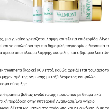
ς, μία γυναίκα χρειάζεται λάμψη και τέλεια επιδερμίδα. Λίγο 
θεί και να απολαύσει την πιο δημοφιλή παγκοσμίως θεραπεία τ
s” για άμεσο αποτέλεσμα λάμψης, σύσφιξης και σβήσιμου λεπτών
 Mask treatment) διαρκεί 90 λεπτά, καθώς χρειάζεται τουλάχιστ
το μηχανισμό της όσμωσης μεταξύ δέρματος και φύλλου
λεσμα σύσφιξης.
g και θεραπεία βαθιάς ενυδάτωσης προσώπου με θεαματικά
ική παράδοση στην Κυτταρική Ανάπλαση. Ένα γνήσιο
εφαρμόζεται ως μάσκα στο πρόσωπο και σε συνδυασμό με τ