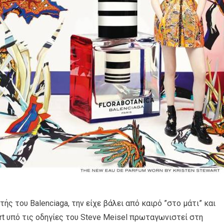
ής του Balenciaga, την είχε βάλει από καιρό ”στο μάτι” και
rt υπό τις οδηγίες του Steve Meisel πρωταγωνιστεί στη