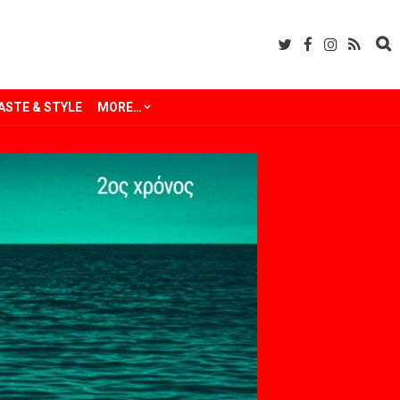
ASTE & STYLE
MORE…