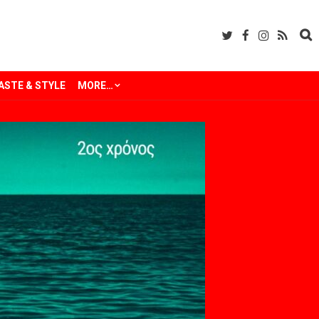
ASTE & STYLE
MORE…