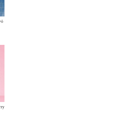
νό
rry