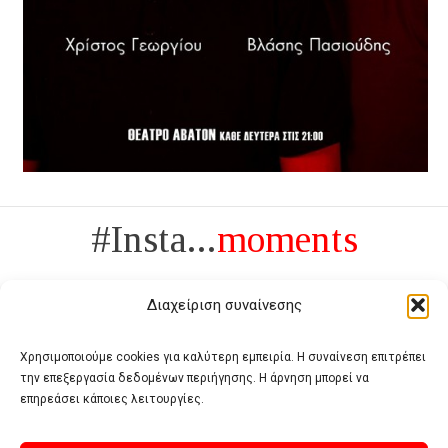
#Insta...
moments
Διαχείριση συναίνεσης
Χρησιμοποιούμε cookies για καλύτερη εμπειρία. Η συναίνεση επιτρέπει
την επεξεργασία δεδομένων περιήγησης. Η άρνηση μπορεί να
Πολυτέλεια δεν είναι το αντίθετο της ανέχειας, είναι το αντίθετο της
επηρεάσει κάποιες λειτουργίες.
χυδαιότητας
- Coco Chanel -