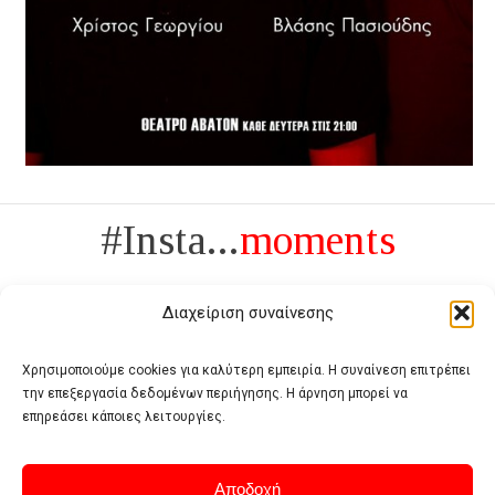
#Insta...
moments
Διαχείριση συναίνεσης
Χρησιμοποιούμε cookies για καλύτερη εμπειρία. Η συναίνεση επιτρέπει
την επεξεργασία δεδομένων περιήγησης. Η άρνηση μπορεί να
Πολυτέλεια δεν είναι το αντίθετο της ανέχειας, είναι το αντίθετο της
επηρεάσει κάποιες λειτουργίες.
χυδαιότητας
- Coco Chanel -
Αποδοχή