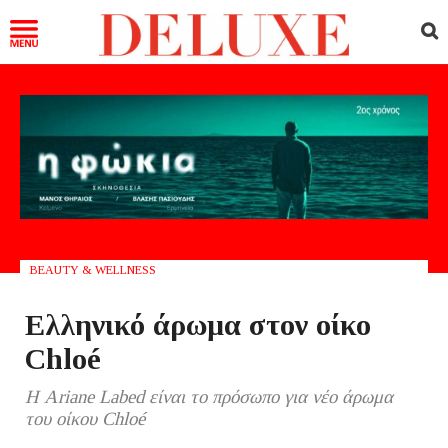
BEAUTY & WELLNESS
Ελληνικό άρωμα στον οίκο
Chloé
Η Ariane Labed είναι το πρόσωπο για νέο άρωμα
του οίκου Chloé