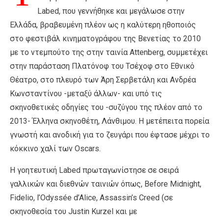
Labed, που γεννήθηκε και μεγάλωσε στην
Ελλάδα, βραβευμένη πλέον ως η καλύτερη ηθοποιός
στο φεστιβάλ κινηματογράφου της Βενετίας το 2010
με το ντεμπούτο της στην ταινία Attenberg, συμμετέχει
στην παράσταση Πλατόνοφ του Τσέχοφ στο Εθνικό
Θέατρο, στο πλευρό των Άρη Σερβετάλη και Ανδρέα
Κωνσταντίνου -μεταξύ άλλων- και υπό τις
σκηνοθετικές οδηγίες του -συζύγου της πλέον από το
2013- Έλληνα σκηνοθέτη, Λάνθιμου. Η μετέπειτα πορεία
γνωστή και ανοδική για το ζευγάρι που έφτασε μέχρι το
κόκκινο χαλί των Oscars.
Η γοητευτική Labed πρωταγωνίστησε σε σειρά
γαλλικών και διεθνών ταινιών όπως, Before Midnight,
Fidelio, l’Odyssée d’Alice, Assassin’s Creed (σε
σκηνοθεσία του Justin Kurzel και με