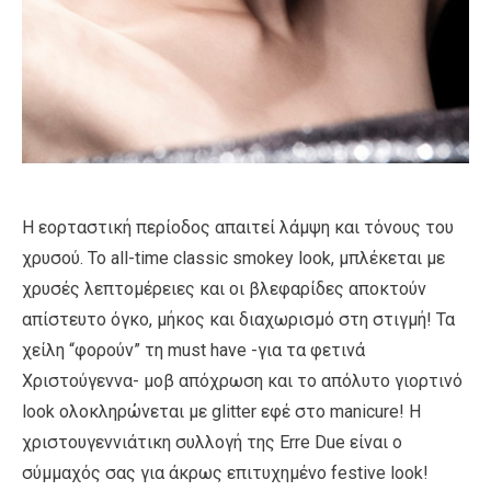
Η εορταστική περίοδος απαιτεί λάμψη και τόνους του
χρυσού. Το all-time classic smokey look, μπλέκεται με
χρυσές λεπτομέρειες και οι βλεφαρίδες αποκτούν
απίστευτο όγκο, μήκος και διαχωρισμό στη στιγμή! Τα
χείλη “φορούν” τη must have -για τα φετινά
Χριστούγεννα- μοβ απόχρωση και το απόλυτο γιορτινό
look ολοκληρώνεται με glitter εφέ στο manicure! Η
χριστουγεννιάτικη συλλογή της Erre Due είναι ο
σύμμαχός σας για άκρως επιτυχημένο festive look!