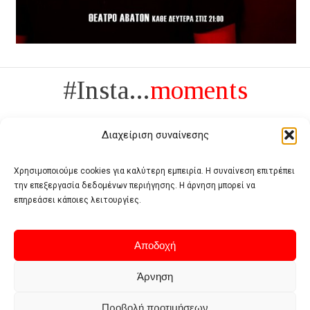
#Insta...
moments
Διαχείριση συναίνεσης
Χρησιμοποιούμε cookies για καλύτερη εμπειρία. Η συναίνεση επιτρέπει
την επεξεργασία δεδομένων περιήγησης. Η άρνηση μπορεί να
Πολυτέλεια δεν είναι το αντίθετο της ανέχειας, είναι το αντίθετο της
επηρεάσει κάποιες λειτουργίες.
χυδαιότητας
- Coco Chanel -
Αποδοχή
Άρνηση
Προβολή προτιμήσεων