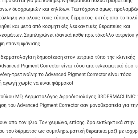
 Πρόκειται για μια καθημερινή θεραπεία πολυστρωματικής
μονων δυσχρωμιών και κηλίδων. Ταυτόχρονα όμως, προλαμβά
ατάλληλη για όλους τους τύπους δέρματος, εκτός από το πολύ
ιηθεί και μετά από κοσμητικές λευκαντικές θεραπείες και
λεσμάτων. Συμπληρώνει ιδανικά κάθε πρωτόκολλο ιατρείου γ
ψη επανεμφάνισης.
δερματολογία η δημοσίευση στον ιατρικό τύπο της κλινικής
 Advanced Pigment Corrector είναι τόσο αποτελεσματικό όσο τ
νη-τρετινοΐνη: το Advanced Pigment Corrector είναι τόσο
 αγωγή χωρίς να είναι φάρμακο!
πούλου MD, Δερματολόγος Αφροδισιολόγος 33DERMACLINIC: 
η του Advanced Pigment Corrector σαν μονοθεραπεία για την
ν από τον ήλιο. Τον χειμώνα, επίσης, δρα εκπληκτικά στην
ου του δέρματος ως συμπληρωματική θεραπεία μαζί με ισχυ