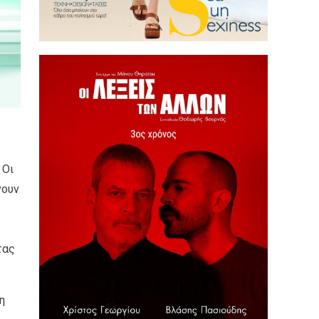
 Οι
νουν
τας
η