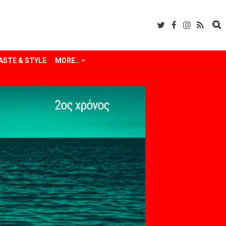
ASTE & STYLE
MORE…