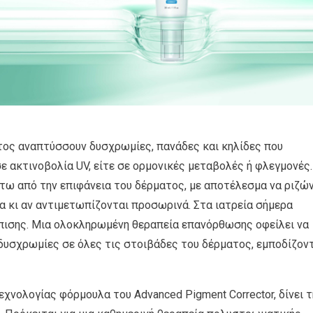
τος αναπτύσσουν δυσχρωμίες, πανάδες και κηλίδες που
ε ακτινοβολία UV, είτε σε ορμονικές μεταβολές ή φλεγμονές.
τω από την επιφάνεια του δέρματος, με αποτέλεσμα να ριζώ
α κι αν αντιμετωπίζονται προσωρινά. Στα ιατρεία σήμερα
πισης. Μια ολοκληρωμένη θεραπεία επανόρθωσης οφείλει να
 δυσχρωμίες σε όλες τις στοιβάδες του δέρματος, εμποδίζον
τεχνολογίας φόρμουλα του Advanced Pigment Corrector, δίνει τ