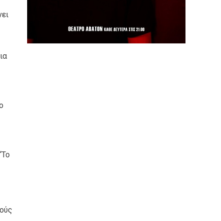
νει
ια
ο
“Το
ρούς